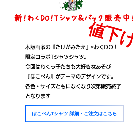
新！わくDO！Tシャツ＆バック販売中
​
値下
木版画家の『たけがみたえ』×わくDO！
限定コラボTシャツシャツ。
今回はわくっ子たちも大好きなあそび
『ぽこぺん』が
テーマのデザインです。
各色・サイズともになくなり次第販売終了
となります
ぽこぺんTシャツ 詳細・ご注文はこちら