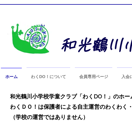
和光鶴川
ホーム
わくDO！について
会員専用ページ
入会
光鶴川小学校学童クラブ「わくDO！」のホー
和
わくＤＯ！は保護者による自主運営のわくわく
（学校の運営ではありません）