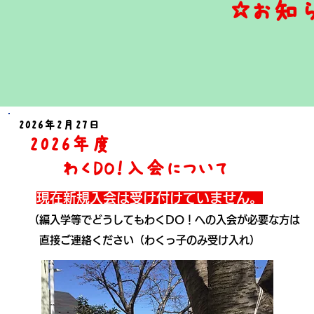
☆お知
2026
年2
月27
日
2026
年度
​
​
わくDO！入
会につい
て
現在新規入会は受け付けていません
。
（編入
学等でどうしてもわくDO！への入会が必要な
方は
​
直接ご連絡ください（わくっ子のみ受け入れ）