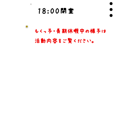
１８：００閉室
​もくっ子・長期休暇中の様子は
活動内容をご覧ください。
特定商取引に基づく表記
© 2023 著作権表示の例 -
Wix.com
で作成されたホームページです。