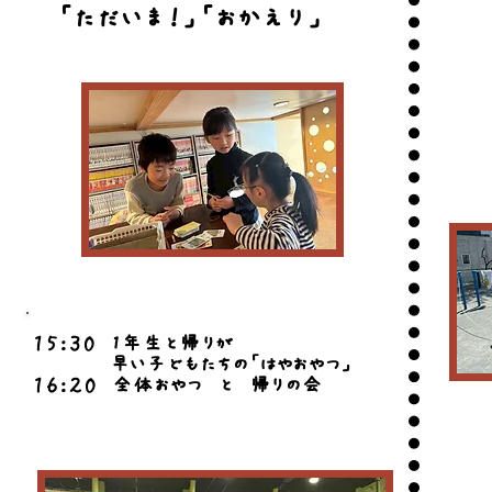
「ただいま！」「おかえり」
１５：３０ 1年生と帰りが
早い子どもたちの「
はやおやつ」
​１６：２０ 全体おやつ と 帰りの会