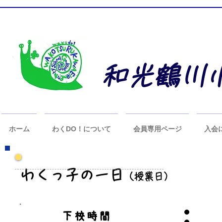
和光鶴川
ホーム
わくDO！について
会員専用ページ
入会
わくっ子の一日
（授業日）
​下校時間